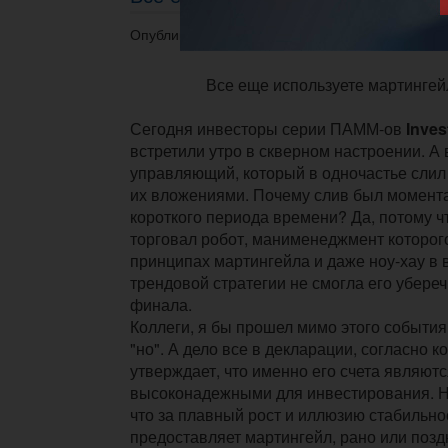
Опубликовано 12.07.2016 в 11:55.
Все еще используете мартингейл
Сегодня инвесторы серии ПАММ-ов
Inves
встретили утро в скверном настроении. А
управляющий, который в одночастье слил 
их вложениями. Почему слив был момента
короткого периода времени? Да, потому чт
торговал робот, манименеджмент которог
принципах мартингейла и даже ноу-хау в
трендовой стратегии не смогла его убереч
финала.
Коллеги, я бы прошел мимо этого события,
"но". А дело все в декларации, согласно
утверждает, что именно его счета являют
высоконадежными для инвестирования. Н
что за плавный рост и иллюзию стабильно
предоставляет мартингейл, рано или позд