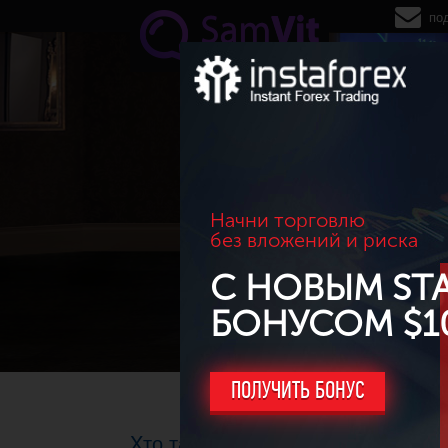
Перейти к основному содержанию
по
Начни торговлю
без вложений и риска
С НОВЫМ ST
БОНУСОМ $1
ПОЛУЧИТЬ БОНУС
Xто такое хайп (hype) и хейт (hate