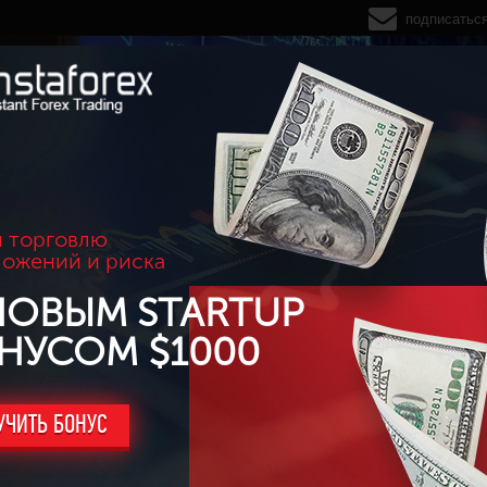
подписатьс
 торговлю
ложений и риска
НОВЫМ STARTUP
НУСОМ $1000
УЧИТЬ БОНУС
сейле Agoric (BLD)