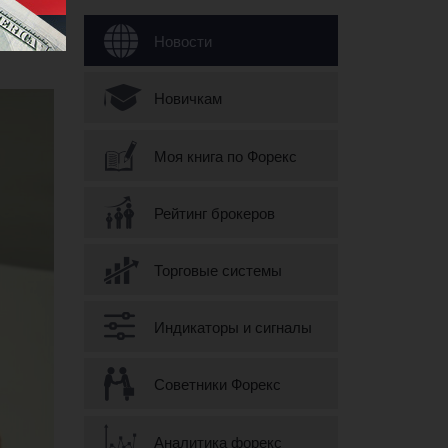
Форма поиска
Новости
Новичкам
Моя книга по Форекс
Рейтинг брокеров
Торговые системы
Индикаторы и сигналы
Советники Форекс
Аналитика форекс