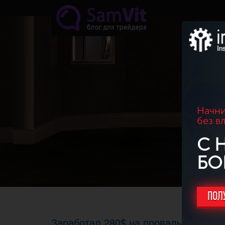
Перейти к основному содержанию
Начни
без в
С 
БО
ПОЛ
Заработал 280$ на провальном токен