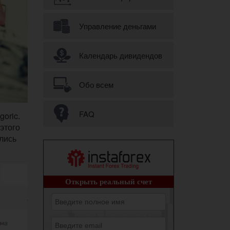
Управление деньгами
Календарь дивидендов
Обо всем
FAQ
oric.
этого
лись