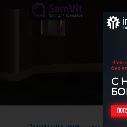
Перейти к основному содержанию
Начни
без в
С 
БО
ПОЛ
Завершается краткосрочный рост е