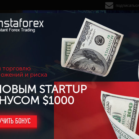
подписатьс
 торговлю
ложений и риска
НОВЫМ STARTUP
НУСОМ $1000
УЧИТЬ БОНУС
вродоллара