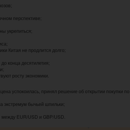
озов;
очном перспективе;
ны укрепиться;
иса;
ки Китая не продлится долго;
 до конца десятилетия;
и;
вуют росту экономики.
а цена успокоилась, принял решение об открытии покупки по
а экстремум бычьей шпильки;
я между EUR/USD и GBP/USD.