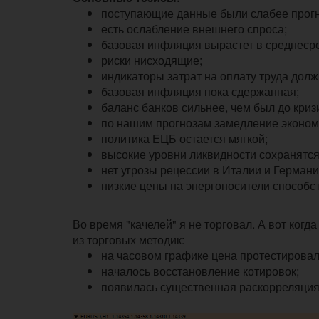
поступающие данные были слабее прогн
есть ослабление внешнего спроса;
базовая инфляция вырастет в среднеср
риски нисходящие;
индикаторы затрат на оплату труда долж
базовая инфляция пока сдержанная;
баланс банков сильнее, чем был до криз
по нашим прогнозам замедление экономи
политика ЕЦБ остается мягкой;
высокие уровни ликвидности сохранятся
нет угрозы рецессии в Италии и Германи
низкие цены на энергоносители способст
Во время "качелей" я не торговал. А вот когд
из торговых методик:
на часовом графике цена протестировал
началось восстановление котировок;
появилась существенная раскорреляци