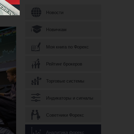
Форма поиска
Новости
Новичкам
Моя книга по Форекс
Рейтинг брокеров
Торговые системы
Индикаторы и сигналы
Советники Форекс
Аналитика форекс