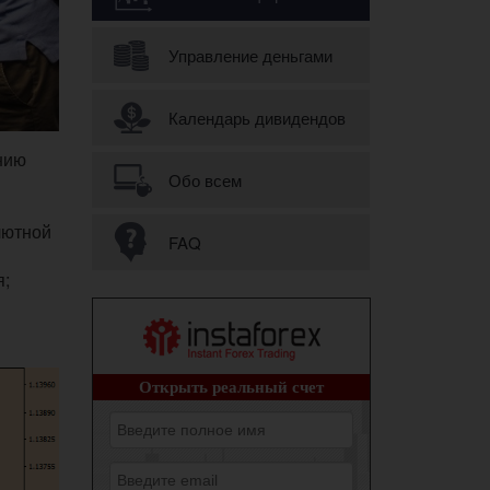
Управление деньгами
Календарь дивидендов
нию
Обо всем
лютной
FAQ
я;