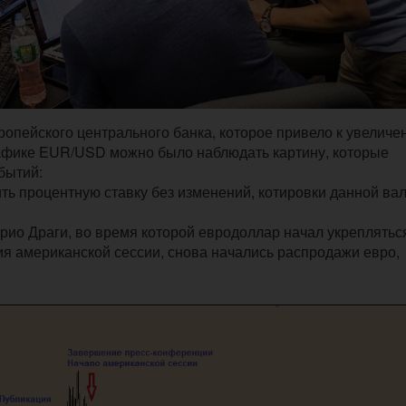
опейского центрального банка, которое привело к увеличе
афике EUR/USD можно было наблюдать картину, которые
бытий:
ть процентную ставку без изменений, котировки данной ва
рио Драги, во время которой евродоллар начал укреплятьс
я американской сессии, снова начались распродажи евро,