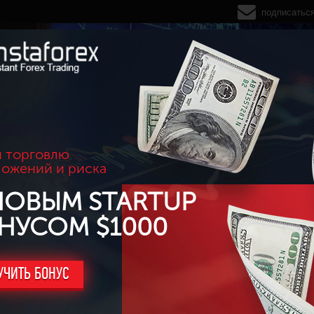
подписатьс
 торговлю
ложений и риска
НОВЫМ STARTUP
НУСОМ $1000
УЧИТЬ БОНУС