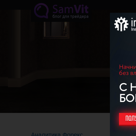
Перейти к основному содержанию
Начни
без в
С 
БО
ПОЛ
Аналитика Форекс