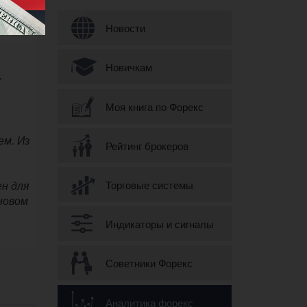
Форма поиска
Новости
Новичкам
у
Моя книга по Форекс
ем. Из
Рейтинг брокеров
Торговые системы
ен для
новом
Индикаторы и сигналы
Советники Форекс
Аналитика форекс