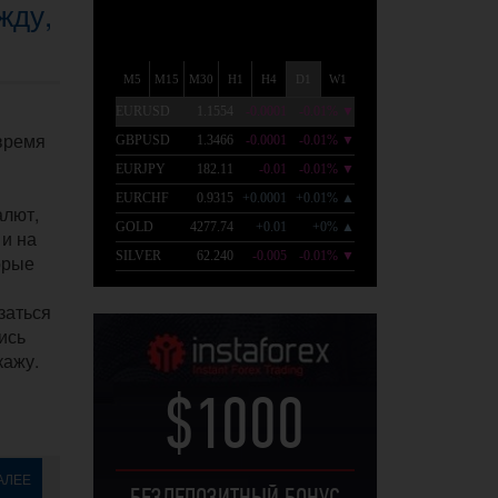
жду,
время
алют,
 и на
орые
заться
ись
кажу.
$1000
АЛЕЕ