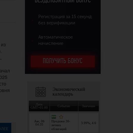
БЕЗДЕПОЗИТНЫЙ БОНУС
Регистрация за 15 секунд
без верификации
Автоматическое
начисление
 из
.
L
ПОЛУЧИТЬ БОНУС
начал
025
сто
ровня
АЛЕЕ