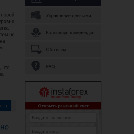
г новой
Управление деньгами
уровне
егка
Календарь дивидендов
 тем не
 на
ым
Обо всем
,
FAQ
 что
на
АЛЕЕ
ьно