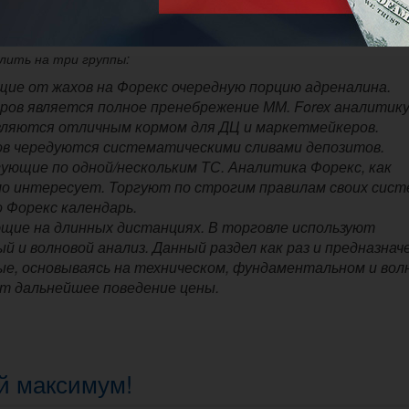
лить на три группы:
щие от жахов на Форекс очередную порцию адреналина.
ов является полное пренебрежение ММ. Forex аналитик
Являются отличным кормом для ДЦ и маркетмейкеров.
ов чередуются систематическими сливами депозитов.
ующие по одной/нескольким ТС. Аналитика Форекс, как
ло интересует. Торгуют по строгим правилам своих сист
 Форекс календарь.
щие на длинных дистанциях. В торговле используют
 и волновой анализ. Данный раздел как раз и предназнач
е, основываясь на техническом, фундаментальном и вол
ют дальнейшее поведение цены.
ий максимум!