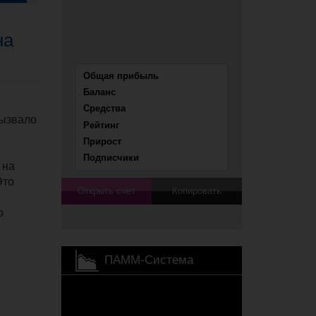
на
вызвало
 на
Это
о