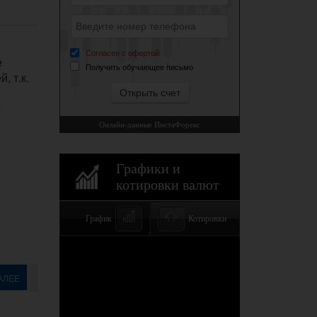
е
, т.к.
с
АЛЕЕ