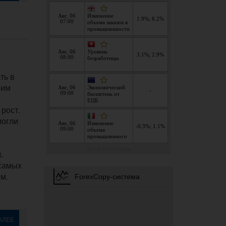
ть в
оим
 рост.
могли
.
 самых
м.
АЛЕЕ