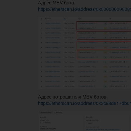
Адрес MEV бота:
https://etherscan.io/address/0x000000000
Адрес потрошителя MEV ботов:
https://etherscan.io/address/0x3c98d61