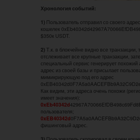
Хронология событий:
1)
Пользователь отправил со своего адре
кошелек 0xEb40342d42967A70066EfDB49
$350к USDT.
2)
Т.к. в блокчейне видно все транзакции,
отслеживает все крупные транзакции, зат
специальный сервис генерирует похожий 
адрес из своей базы и присылает пользов
мимикрирующую под его адрес
0xEB40342d0F7A5a0AACEFBb9A32C9D2e
Как видим, эти адреса очень похожи (реги
имеет значения):
0xEb40342d
42967A70066EfDB498c69Fd8
пользователя;
0xEB40342d
0F7A5a0AACEFBb9A32C9D2
фишинговый адрес.
3)
Пользователь скопировал в своем коше