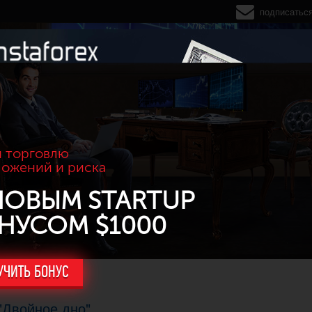
подписатьс
 торговлю
ложений и риска
НОВЫМ STARTUP
НУСОМ $1000
УЧИТЬ БОНУС
 "Двойное дно"