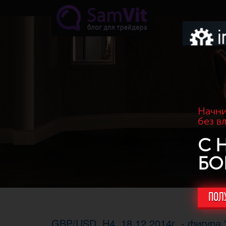
Перейти к основному содержанию
Начни
без в
С 
БО
ПОЛ
GBP/USD. H4, 18.12.2014г. - фигура