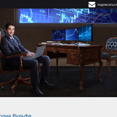
подписатьс
волна Вульфа