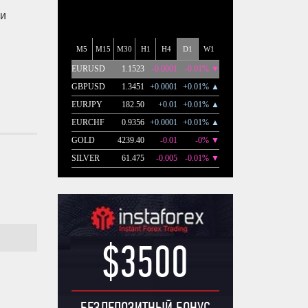
ми
$3500