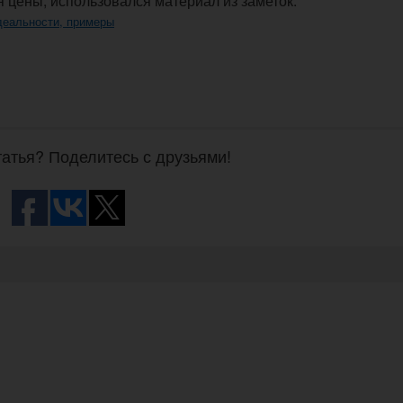
 цены, использовался материал из заметок:
деальности, примеры
атья? Поделитесь с друзьями!