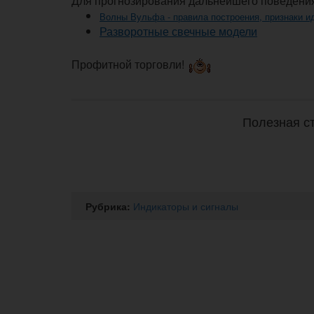
Для прогнозирования дальнейшего поведения
Волны Вульфа - правила построения, признаки и
Разворотные свечные модели
Профитной торговли!
Полезная ст
Рубрика:
Индикаторы и сигналы