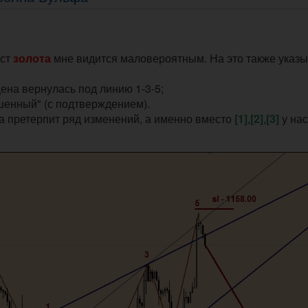
ост
золота
мне видится маловероятным. На это также указ
ена вернулась под линию 1-3-5;
шенный" (с подтверждением).
ка претерпит ряд изменений, а именно вместо
[1]
,
[2]
,
[3]
у нас