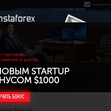
подписатьс
 торговлю
ложений и риска
НОВЫМ STARTUP
НУСОМ $1000
УЧИТЬ БОНУС
 волна Вульфа