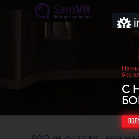
Перейти к основному содержанию
Начни
без в
С 
БО
ПОЛ
GOLD. H4, 25.09.2015г. - Медвежья