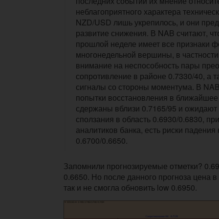
последних событий их мнение относит
неблагоприятного характера техническ
NZD/USD лишь укрепилось, и они пре
развитие снижения. В NAB считают, чт
прошлой неделе имеет все признаки 
многонедельной вершины, в частности
внимание на неспособность пары пре
сопротивление в районе 0.7330/40, а 
сигналы со стороны моментума. В NAB
попытки восстановления в ближайшее
сдержаны вблизи 0.7165/95 и ожидают 
сползания в область 0.6930/0.6830, пр
аналитиков банка, есть риски падения 
0.6700/0.6650.
Запомнили прогнозируемые отметки? 0.6930
0.6650. Но после данного прогноза цена в
так и не смогла обновить low 0.6950.