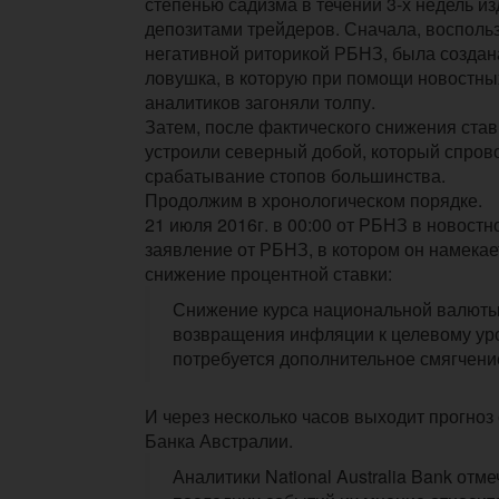
степенью садизма в течении 3-х недель и
депозитами трейдеров. Сначала, воспол
негативной риторикой РБНЗ, была созда
ловушка, в которую при помощи новостны
аналитиков загоняли толпу.
Затем, после фактического снижения став
устроили северный добой, который спро
срабатывание стопов большинства.
Продолжим в хронологическом порядке.
21 июля 2016г. в 00:00 от РБНЗ в новостн
заявление от РБНЗ, в котором он намека
снижение процентной ставки:
Снижение курса национальной валюты
возвращения инфляции к целевому уро
потребуется дополнительное смягчени
И через несколько часов выходит прогноз
Банка Австралии.
Аналитики National Australia Bank отме