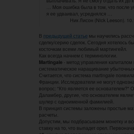
выплачивать. Я не смогу отдать их до
… Моя ошибка была в том, что после у
я ее удваивал, усреднялся …
Ник Лисон (Nick Leeson). 10.
В
предыдущей статье
мы научились рассч
сделку/серию сделок. Сегодня хотелось б
косточкам всеми любимый мартингейл.
Как всегда начнем с терминологии.
Martingale
- метод управления капиталом 
систематическое наращивание убыточных
Считается, что система martingale появила
Франции. Исследователи не могут однозна
вопрос: "Кто является ее основателем?" О
Даламбер, другие, что основателем являе
шулер с одноименной фамилией.
В принцип системы заложены простые ма
расчеты.
Допустим, мы подбрасываем монетку и вс
ставку на то, что выпадет орел. Первонач