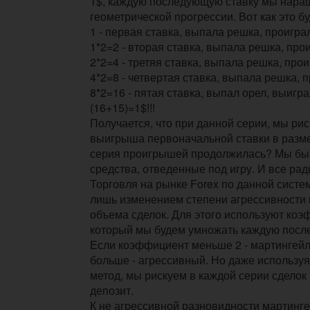
1$, каждую последующую ставку мы нара
геометрической прогрессии. Вот как это бу
1 - первая ставка, выпала решка, проигра
1*2=2 - вторая ставка, выпала решка, про
2*2=4 - третяя ставка, выпала решка, про
4*2=8 - четвертая ставка, выпала решка, 
8*2=16 - пятая ставка, выпал орел, выигра
(16+15)=1$!!!
Получается, что при данной серии, мы ри
выигрыша первоначальной ставки в разме
серия проигрышей продолжилась? Мы бы 
средства, отведенные под игру. И все рад
Торговля на рынке Forex по данной систе
лишь изменением степени агрессивности
объема сделок. Для этого используют коэ
который мы будем умножать каждую посл
Если коэффициент меньше 2 - мартингейл
больше - агрессивный. Но даже использу
метод, мы рискуем в каждой серии сделок
депозит.
К не агрессивной разновидности мартинг