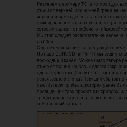
Разберем к примеру ТС, в которой для вх
отбой от верхней или нижней границы кан
хороши тем, что для выставления стопа, н
фиксированное кол-во пунктов от границы
которых зависит от рабочего таймфрейма
М5 стоп следует располагать не далее 20 п
до 50пп.
Обратите внимание на следующий пример
По паре EURUSD на ТФ Н1 мы видим кла
восходящий канал. Можно было тетыре ра
отбое от границ канала, 3 сделки закрыли
одна - с убытком. Давайте рассмотрим вар
использовали стопы? Текущий убыток по 
съел бы всю прибыль, которая ранее был
предыдущих трех профитных ордерах, и, 
тренд продолжится, то рынок начнет зала
собственный карман.