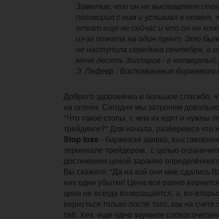
Заметив, что он не выставляет стоп-
поговорил с ним и услышал в ответ,
откат еще не сейчас и что он не хоч
из-за отката на один пункт. Это был
не наступила середина сентября, а о
меня десять долларов - в четвертый 
Э. Лефевр : Воспоминания биржевого
Доброго здоровячка и большое спасибо, ч
на огонек. Сегодня мы затронем довольно
"Что такое стопы, с чем их едят и нужны 
трейдинге?" Для начала, разберемся что ж
Stop loss
- биржевая заявка, выставленна
терминале трейдером, с целью ограничит
достижении ценой заранее определённого
Вы скажете: "Да на кой они мне сдались В
них одни убытки! Цена все равно вернется
цена не всегда возвращается, а, во-вторы
вернуться только после того, как на счете
call. Хех, еще одно заумное словосочетан