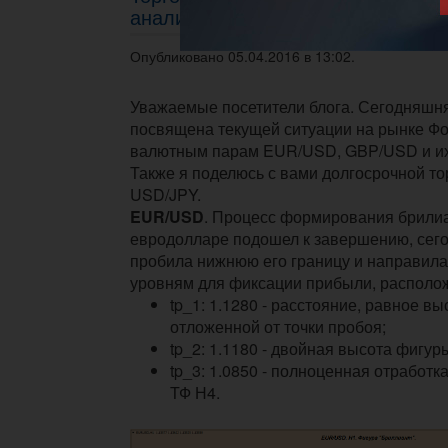
анализа от 05.03.2016г.
Опубликовано 05.04.2016 в 13:02.
Уважаемые посетители блога. Сегодняшня
посвящена текущей ситуации на рынке Ф
валютным парам EUR/USD, GBP/USD и их
Также я поделюсь с вами долгосрочной то
USD/JPY.
EUR/USD
. Процесс формирования брили
евродолларе подошел к завершению, сего
пробила нижнюю его границу и направила
уровням для фиксации прибыли, располо
tp_1: 1.1280 - расстояние, равное в
отложенной от точки пробоя;
tp_2: 1.1180 - двойная высота фигур
tp_3: 1.0850 - полноценная отработк
ТФ Н4.