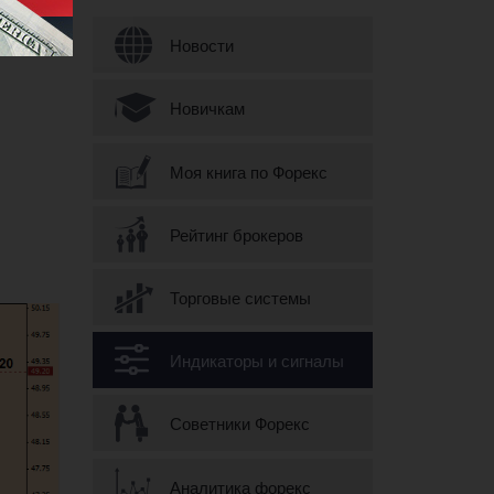
Форма поиска
Новости
Новичкам
Моя книга по Форекс
Рейтинг брокеров
Торговые системы
Индикаторы и сигналы
Советники Форекс
Аналитика форекс