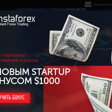
подписатьс
 торговлю
ложений и риска
НОВЫМ STARTUP
НУСОМ $1000
УЧИТЬ БОНУС
ление роста