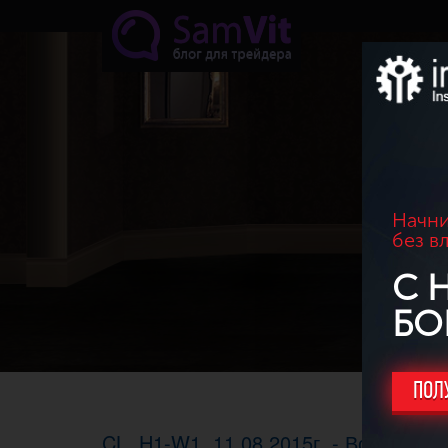
Перейти к основному содержанию
Начни
без в
С 
БО
ПОЛ
CL. H1-W1, 11.08.2015г. - Возобнов