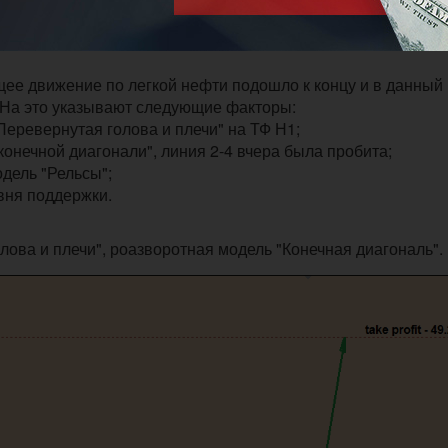
щее движение по легкой нефти подошло к концу и в данный
 На это указывают следующие факторы:
Перевернутая голова и плечи" на ТФ Н1;
"конечной диагонали", линия 2-4 вчера была пробита;
дель "Рельсы";
вня поддержки.
лова и плечи", роазворотная модель "Конечная диагональ".