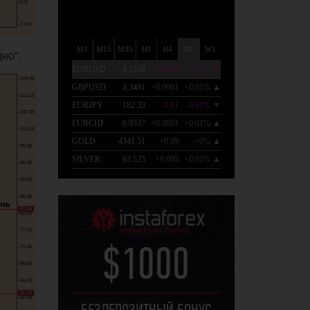
но".
$1000