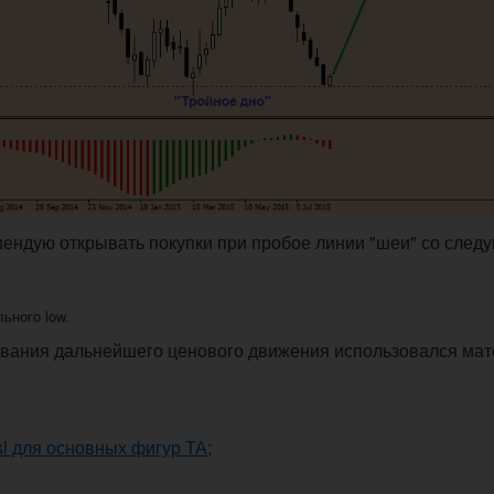
ендую открывать покупки при пробое линии "шеи" со сле
льного low.
ования дальнейшего ценового движения использовался ма
sl для основных фигур ТА
;