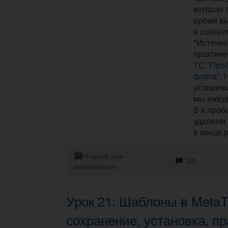
которая 
время в
в соотве
"Истечен
практиче
ТС "Проб
флета"
. 
условиям
мы ежед
2-а проб
удаляем 
в конце 
Форекс для
60
начинающих
Урок 21: Шаблоны в MetaTr
сохранение, установка, п