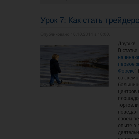
Урок 7: Как стать трейдер
Опубликовано 18.10.2014 в 10:00.
Друзья!
В статье
начинаю
первое з
Форекс"
со схемо
большин
центров 
площадок
торговли
поведал 
своем п
опыте в 
деятельн
опираясь