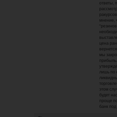
ответы, 
рассмотр
ракурсов
мнение, 
"резинов
необходи
выставле
цена ран
вернется
мы закро
прибыль
утвержд
лишь по
ликвидн
торговле
этом слу
будет на
проще по
банк под