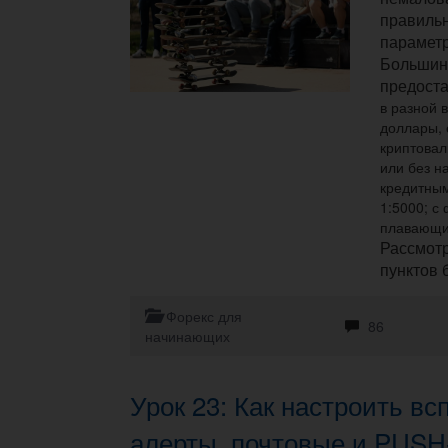
правиль
параметр
Большин
предоста
в разной 
доллары, 
криптовал
или без н
кредитным
1:5000; с
плавающи
Рассмот
пунктов 
Форекс для
86
начинающих
Урок 23: Как настроить 
алерты, почтовые и PUSH