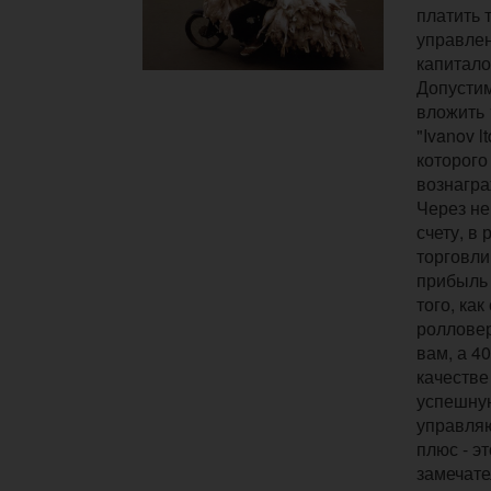
платить 
управле
капитал
Допусти
вложить
"Ivanov 
которого
вознагра
Через не
счету, в
торговли
прибыль 
того, как
ролловер
вам, а 40
качестве
успешную
управля
плюс - э
замечате