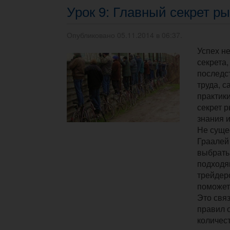
Урок 9: Главный секрет р
Опубликовано 05.11.2014 в 06:37.
Успех не
секрета,
последс
труда, 
практики
секрет р
знания и
Не суще
Граалей
выбрать
подходя
трейдер
поможет 
Это связ
правил 
количест