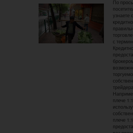
По прось
посетите
узнаете о
кредитно
правильн
торговле
с термин
Кредитно
предост
брокером
возможн
торгуемо
собствен
трейдера
Например
плече 1:
использу
собствен
плече 1:
предоста
раз пре