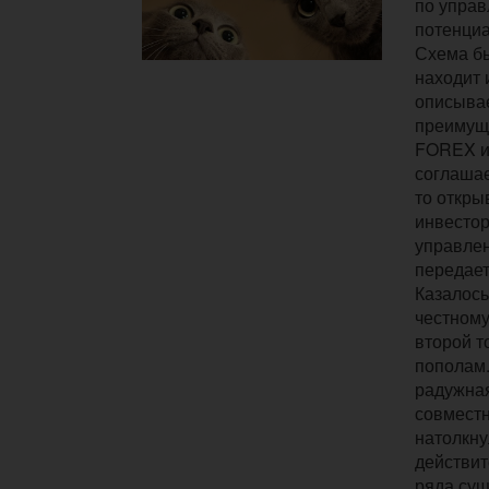
по упра
потенциа
Схема бы
находит 
описыва
преимуще
FOREX и
соглашае
то откры
инвесто
управлен
передает
Казалось
честному
второй т
пополам.
радужна
совместн
натолкну
действит
ряда су