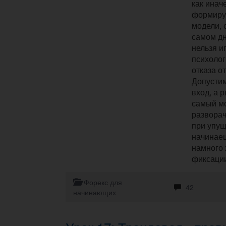
как инач
формиру
модели, 
самом дн
нельзя и
психолог
отказа о
Допустим
вход, а 
самый м
разворач
при упу
начинаеш
намного 
фиксаци
Форекс для
42
начинающих