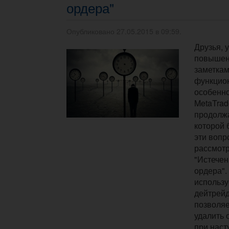
ордера"
Опубликовано 27.05.2015 в 09:59.
Друзья, 
повышен
заметка
функцио
особенн
MetaTrade
продолжа
которой 
эти вопр
рассмот
"Истечен
ордера".
использу
дейтрей
позволяе
удалить 
при наст