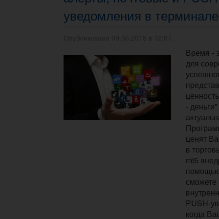
уведомления в терминале
Опубликовано 09.06.2015 в 12:07.
Время - 
для сов
успешног
предста
ценность
- деньги
актуальна
Програм
ценят Ва
в торгов
mt5 внед
помощью
сможете 
внутренн
PUSH-ув
когда Ва