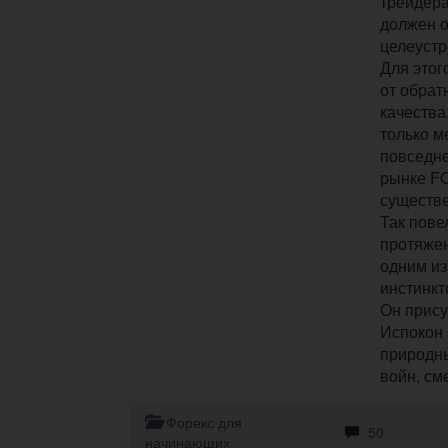
трейдера
должен 
целеустр
Для этог
от обрат
качества
только м
повседне
рынке FO
существ
Так пове
протяже
одним из
инстинкт
Он прису
Испокон 
природны
войн, сме
Форекс для
50
начинающих