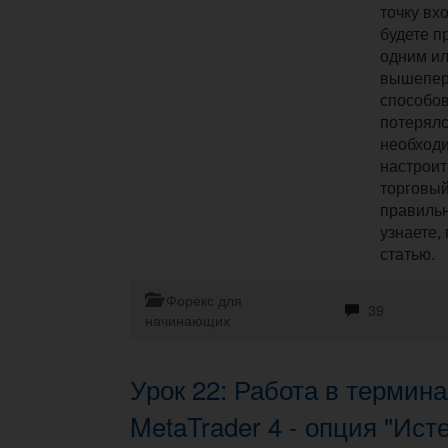
точку вх
будете 
одним ил
вышепер
способов
потерялс
необход
настроит
торговый
правильн
узнаете,
статью.
Форекс для
39
начинающих
Урок 22: Работа в термин
MetaTrader 4 - опция "Ист