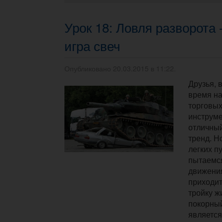
Урок 18: Ловля разворота -
игра свеч
Опубликовано 20.03.2015 в 11:22.
Друзья, 
время н
торговы
инструм
отличный
тренд. Н
легких п
пытаемся
движения
приходит
тройку ж
покорный
является