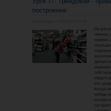
Урок 17: Трендовая - пра
построение
Опубликовано 10.03.2015 в 17:35.
Ни для ко
течении 
помимо 
ситуации
стратеги
аналитик
Делается
неуверен
собствен
общего р
что сред
всегда м
нибудь н
основе к
построи
систему.