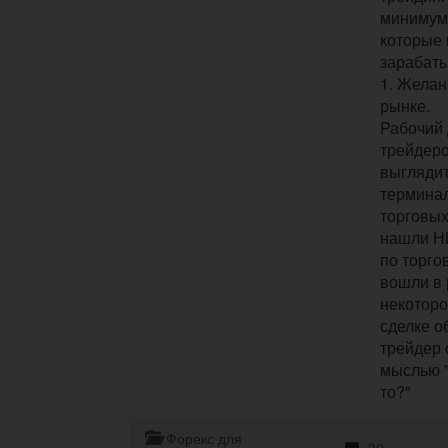
минимум 
которые
зарабаты
1. Желан
рынке.
Рабочий
трейдеро
выглядит
терминал
торговых
нашли Н
по торгов
вошли в 
некоторо
сделке о
трейдер 
мыслью "
то?"
Форекс для