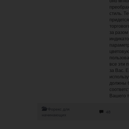
оно мгн
преображ
стиль. Т
придется
торговог
за разом
индикато
параметр
цветовую
пользова
все эти 
за Вас. 
использ
должны 
соответ
Вашего 
Форекс для
48
начинающих