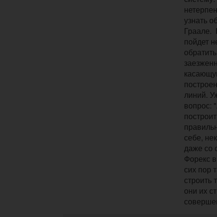
нетерпен
узнать о
Граале.
пойдет н
обратить
заезженн
касающу
построе
линий. У
вопрос: 
построит
правильн
себе, не
даже со 
Форекс в
сих пор 
строить 
они их с
совершен