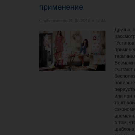
применение
Опубликовано 20.05.2015 в 15:44.
Друзья, 
рассмотр
"Установ
примене
терминал
Возможно
считают
бесполез
поверьте,
переуста
или при 
торговой
сэконом
времени 
в том, ч
шаблона 