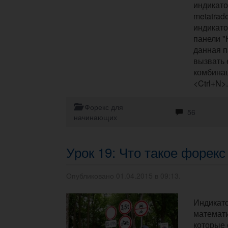
индикато
metatrad
индикат
панели "
данная п
вызвать 
комбина
<Ctrl+N>.
Форекс для
56
начинающих
Урок 19: Что такое форек
Опубликовано 01.04.2015 в 09:13.
Индикато
математи
которые 